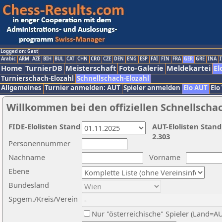
Logged on: Gast
Arabic
ARM
AZE
BIH
BUL
CAT
CHN
CRO
CZE
DEN
ENG
ESP
FAI
FIN
FRA
GER
GRE
INA
I
Home
TurnierDB
Meisterschaft
Foto-Galerie
Meldekartei
El
Turnierschach-Elozahl
Schnellschach-Elozahl
Allgemeines
Turnier anmelden: AUT
Spieler anmelden
Elo AUT
Elo
Willkommen bei den offiziellen Schnellscha
FIDE-Elolisten Stand
AUT-Elolisten Stand
2.303
Personennummer
Nachname
Vorname
Ebene
Bundesland
Spgem./Kreis/Verein
Nur "österreichische" Spieler (Land=A