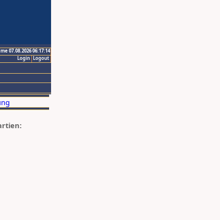
ime 07.08.2026 06:17:14
Login
Logout
artien: