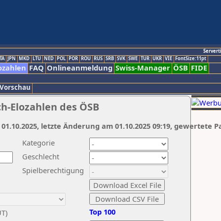
Servert
TA
JPN
MKD
LTU
NED
POL
POR
ROU
RUS
SRB
SVK
SWE
TUR
UKR
VIE
FontSize:11pt
ozahlen
FAQ
Onlineanmeldung
Swiss-Manager
ÖSB
FIDE
 Vorschau
ch-Elozahlen des ÖSB
 01.10.2025, letzte Änderung am 01.10.2025 09:19, gewertete P
Kategorie
Geschlecht
Spielberechtigung
Top 100
UT)