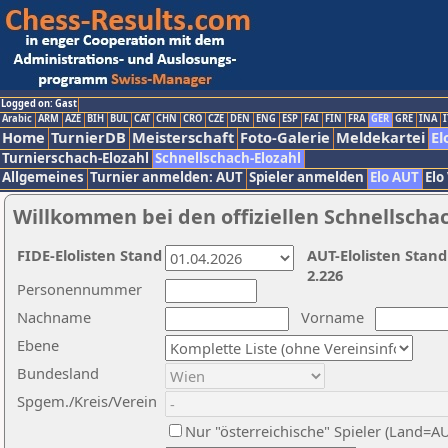
Logged on: Gast
Arabic
ARM
AZE
BIH
BUL
CAT
CHN
CRO
CZE
DEN
ENG
ESP
FAI
FIN
FRA
GER
GRE
INA
I
Home
TurnierDB
Meisterschaft
Foto-Galerie
Meldekartei
El
Turnierschach-Elozahl
Schnellschach-Elozahl
Allgemeines
Turnier anmelden: AUT
Spieler anmelden
Elo AUT
Elo
Willkommen bei den offiziellen Schnellscha
FIDE-Elolisten Stand
AUT-Elolisten Stand
2.226
Personennummer
Nachname
Vorname
Ebene
Bundesland
Spgem./Kreis/Verein
Nur "österreichische" Spieler (Land=A