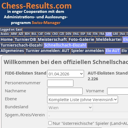
Logged on: Gast
Arabic
ARM
AZE
BIH
BUL
CAT
CHN
CRO
CZE
DEN
ENG
ESP
FAI
FIN
FRA
GER
GRE
INA
I
Home
TurnierDB
Meisterschaft
Foto-Galerie
Meldekartei
El
Turnierschach-Elozahl
Schnellschach-Elozahl
Allgemeines
Turnier anmelden: AUT
Spieler anmelden
Elo AUT
Elo
Willkommen bei den offiziellen Schnellscha
FIDE-Elolisten Stand
AUT-Elolisten Stand
2.226
Personennummer
Nachname
Vorname
Ebene
Bundesland
Spgem./Kreis/Verein
Nur "österreichische" Spieler (Land=A