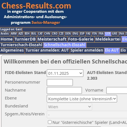
Logged on: Gast
Arabic
ARM
AZE
BIH
BUL
CAT
CHN
CRO
CZE
DEN
ENG
ESP
FAI
FIN
FRA
GER
GRE
INA
I
Home
TurnierDB
Meisterschaft
Foto-Galerie
Meldekartei
El
Turnierschach-Elozahl
Schnellschach-Elozahl
Allgemeines
Turnier anmelden: AUT
Spieler anmelden
Elo AUT
Elo
Willkommen bei den offiziellen Schnellscha
FIDE-Elolisten Stand
AUT-Elolisten Stand
2.303
Personennummer
Nachname
Vorname
Ebene
Bundesland
Spgem./Kreis/Verein
Nur "österreichische" Spieler (Land=A