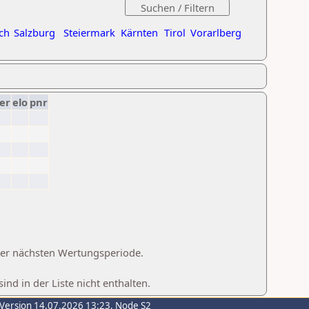
ch
Salzburg
Steiermark
Kärnten
Tirol
Vorarlberg
er
elo
pnr
 der nächsten Wertungsperiode.
d in der Liste nicht enthalten.
-Version 14.07.2026 13:23, Node S2