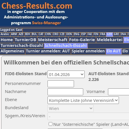
Logged on: Gast
Arabic
ARM
AZE
BIH
BUL
CAT
CHN
CRO
CZE
DEN
ENG
ESP
FAI
FIN
FRA
GER
GRE
INA
I
Home
TurnierDB
Meisterschaft
Foto-Galerie
Meldekartei
El
Turnierschach-Elozahl
Schnellschach-Elozahl
Allgemeines
Turnier anmelden: AUT
Spieler anmelden
Elo AUT
Elo
Willkommen bei den offiziellen Schnellscha
FIDE-Elolisten Stand
AUT-Elolisten Stand
2.226
Personennummer
Nachname
Vorname
Ebene
Bundesland
Spgem./Kreis/Verein
Nur "österreichische" Spieler (Land=A