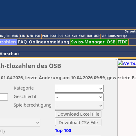
Servert
TA
JPN
MKD
LTU
NED
POL
POR
ROU
RUS
SRB
SVK
SWE
TUR
UKR
VIE
FontSize:11pt
ozahlen
FAQ
Onlineanmeldung
Swiss-Manager
ÖSB
FIDE
 Vorschau
ch-Elozahlen des ÖSB
 01.04.2026, letzte Änderung am 10.04.2026 09:59, gewertete P
Kategorie
Geschlecht
Spielberechtigung
Top 100
UT)