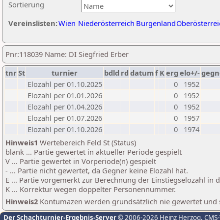
Sortierung
Vereinslisten:
Wien
Niederösterreich
Burgenland
Oberösterrei
Pnr:118039 Name: DI Siegfried Erber
tnr
St
turnier
bdld
rd
datum
f
K
erg
elo+/-
gegn
Elozahl per 01.10.2025
0
1952
Elozahl per 01.01.2026
0
1952
Elozahl per 01.04.2026
0
1952
Elozahl per 01.07.2026
0
1957
Elozahl per 01.10.2026
0
1974
Hinweis1
Wertebereich Feld St (Status)
blank ... Partie gewertet in aktueller Periode gespielt
V ... Partie gewertet in Vorperiode(n) gespielt
- ... Partie nicht gewertet, da Gegner keine Elozahl hat.
E ... Partie vorgemerkt zur Berechnung der Einstiegselozahl in
K ... Korrektur wegen doppelter Personennummer.
Hinweis2
Kontumazen werden grundsätzlich nie gewertet und sin
Der Schachturnier-Ergebnis-Server
© 2006-2026 Heinz Herzog
, CMS