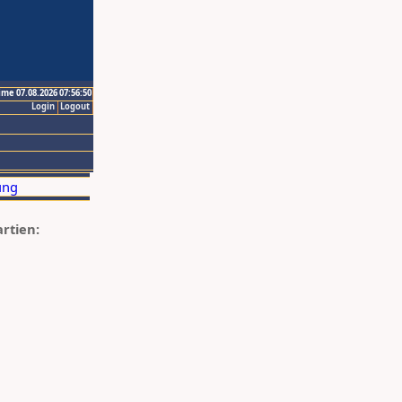
ime 07.08.2026 07:56:50
Login
Logout
artien: