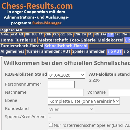
Logged on: Gast
Arabic
ARM
AZE
BIH
BUL
CAT
CHN
CRO
CZE
DEN
ENG
ESP
FAI
FIN
FRA
GER
GRE
INA
I
Home
TurnierDB
Meisterschaft
Foto-Galerie
Meldekartei
El
Turnierschach-Elozahl
Schnellschach-Elozahl
Allgemeines
Turnier anmelden: AUT
Spieler anmelden
Elo AUT
Elo
Willkommen bei den offiziellen Schnellscha
FIDE-Elolisten Stand
AUT-Elolisten Stand
2.226
Personennummer
Nachname
Vorname
Ebene
Bundesland
Spgem./Kreis/Verein
Nur "österreichische" Spieler (Land=A