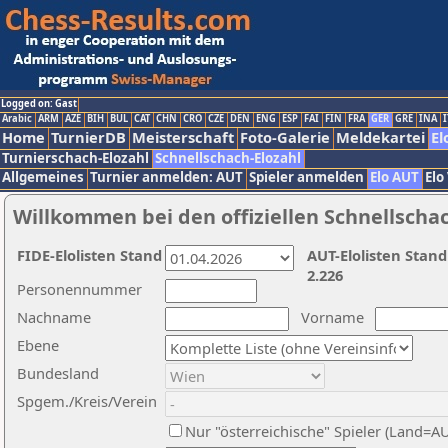
Logged on: Gast
Arabic
ARM
AZE
BIH
BUL
CAT
CHN
CRO
CZE
DEN
ENG
ESP
FAI
FIN
FRA
GER
GRE
INA
I
Home
TurnierDB
Meisterschaft
Foto-Galerie
Meldekartei
El
Turnierschach-Elozahl
Schnellschach-Elozahl
Allgemeines
Turnier anmelden: AUT
Spieler anmelden
Elo AUT
Elo
Willkommen bei den offiziellen Schnellscha
FIDE-Elolisten Stand
AUT-Elolisten Stand
2.226
Personennummer
Nachname
Vorname
Ebene
Bundesland
Spgem./Kreis/Verein
Nur "österreichische" Spieler (Land=A