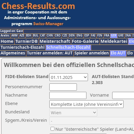
Logged on: Gast
Arabic
ARM
AZE
BIH
BUL
CAT
CHN
CRO
CZE
DEN
ENG
ESP
FAI
FIN
FRA
GER
GRE
INA
I
Home
TurnierDB
Meisterschaft
Foto-Galerie
Meldekartei
El
Turnierschach-Elozahl
Schnellschach-Elozahl
Allgemeines
Turnier anmelden: AUT
Spieler anmelden
Elo AUT
Elo
Willkommen bei den offiziellen Schnellscha
FIDE-Elolisten Stand
AUT-Elolisten Stand
2.303
Personennummer
Nachname
Vorname
Ebene
Bundesland
Spgem./Kreis/Verein
Nur "österreichische" Spieler (Land=A