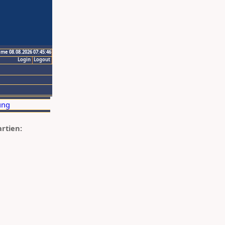
ime 08.08.2026 07:45:46
Login
Logout
artien: