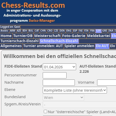
Logged on: Gast
Arabic
ARM
AZE
BIH
BUL
CAT
CHN
CRO
CZE
DEN
ENG
ESP
FAI
FIN
FRA
GER
GRE
INA
I
Home
TurnierDB
Meisterschaft
Foto-Galerie
Meldekartei
El
Turnierschach-Elozahl
Schnellschach-Elozahl
Allgemeines
Turnier anmelden: AUT
Spieler anmelden
Elo AUT
Elo
Willkommen bei den offiziellen Schnellscha
FIDE-Elolisten Stand
AUT-Elolisten Stand
2.226
Personennummer
Nachname
Vorname
Ebene
Bundesland
Spgem./Kreis/Verein
Nur "österreichische" Spieler (Land=A