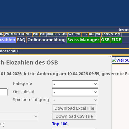
Servert
TA
JPN
MKD
LTU
NED
POL
POR
ROU
RUS
SRB
SVK
SWE
TUR
UKR
VIE
FontSize:11pt
ozahlen
FAQ
Onlineanmeldung
Swiss-Manager
ÖSB
FIDE
 Vorschau
ch-Elozahlen des ÖSB
 01.04.2026, letzte Änderung am 10.04.2026 09:59, gewertete P
Kategorie
Geschlecht
Spielberechtigung
Top 100
UT)