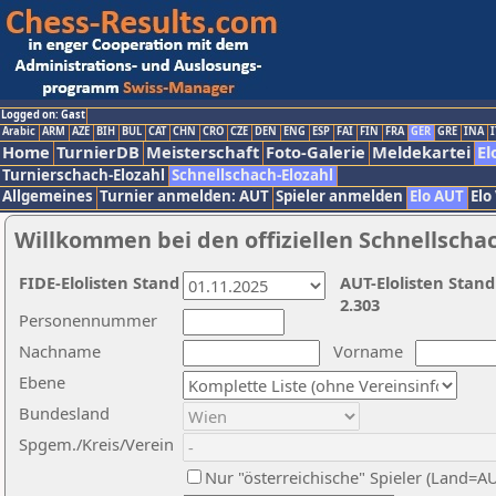
Logged on: Gast
Arabic
ARM
AZE
BIH
BUL
CAT
CHN
CRO
CZE
DEN
ENG
ESP
FAI
FIN
FRA
GER
GRE
INA
I
Home
TurnierDB
Meisterschaft
Foto-Galerie
Meldekartei
El
Turnierschach-Elozahl
Schnellschach-Elozahl
Allgemeines
Turnier anmelden: AUT
Spieler anmelden
Elo AUT
Elo
Willkommen bei den offiziellen Schnellscha
FIDE-Elolisten Stand
AUT-Elolisten Stand
2.303
Personennummer
Nachname
Vorname
Ebene
Bundesland
Spgem./Kreis/Verein
Nur "österreichische" Spieler (Land=A