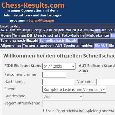
Logged on: Gast
Arabic
ARM
AZE
BIH
BUL
CAT
CHN
CRO
CZE
DEN
ENG
ESP
FAI
FIN
FRA
GER
GRE
INA
I
Home
TurnierDB
Meisterschaft
Foto-Galerie
Meldekartei
El
Turnierschach-Elozahl
Schnellschach-Elozahl
Allgemeines
Turnier anmelden: AUT
Spieler anmelden
Elo AUT
Elo
Willkommen bei den offiziellen Schnellscha
FIDE-Elolisten Stand
AUT-Elolisten Stand
2.303
Personennummer
Nachname
Vorname
Ebene
Bundesland
Spgem./Kreis/Verein
Nur "österreichische" Spieler (Land=A