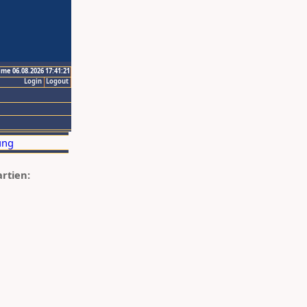
ime 06.08.2026 17:41:21
Login
Logout
artien: