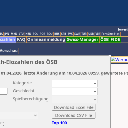
Servert
TA
JPN
MKD
LTU
NED
POL
POR
ROU
RUS
SRB
SVK
SWE
TUR
UKR
VIE
FontSize:11pt
ozahlen
FAQ
Onlineanmeldung
Swiss-Manager
ÖSB
FIDE
 Vorschau
ch-Elozahlen des ÖSB
 01.04.2026, letzte Änderung am 10.04.2026 09:59, gewertete P
Kategorie
Geschlecht
Spielberechtigung
Top 100
UT)