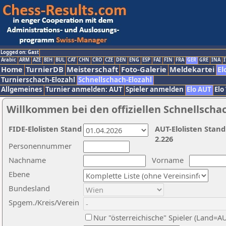
Logged on: Gast
Arabic
ARM
AZE
BIH
BUL
CAT
CHN
CRO
CZE
DEN
ENG
ESP
FAI
FIN
FRA
GER
GRE
INA
I
Home
TurnierDB
Meisterschaft
Foto-Galerie
Meldekartei
El
Turnierschach-Elozahl
Schnellschach-Elozahl
Allgemeines
Turnier anmelden: AUT
Spieler anmelden
Elo AUT
Elo
Willkommen bei den offiziellen Schnellscha
FIDE-Elolisten Stand
AUT-Elolisten Stand
2.226
Personennummer
Nachname
Vorname
Ebene
Bundesland
Spgem./Kreis/Verein
Nur "österreichische" Spieler (Land=A