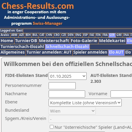
Logged on: Gast
Arabic
ARM
AZE
BIH
BUL
CAT
CHN
CRO
CZE
DEN
ENG
ESP
FAI
FIN
FRA
GER
GRE
INA
I
Home
TurnierDB
Meisterschaft
Foto-Galerie
Meldekartei
El
Turnierschach-Elozahl
Schnellschach-Elozahl
Allgemeines
Turnier anmelden: AUT
Spieler anmelden
Elo AUT
Elo
Willkommen bei den offiziellen Schnellscha
FIDE-Elolisten Stand
AUT-Elolisten Stand
2.303
Personennummer
Nachname
Vorname
Ebene
Bundesland
Spgem./Kreis/Verein
Nur "österreichische" Spieler (Land=A