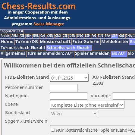
Logged on: Gast
Arabic
ARM
AZE
BIH
BUL
CAT
CHN
CRO
CZE
DEN
ENG
ESP
FAI
FIN
FRA
GER
GRE
INA
I
Home
TurnierDB
Meisterschaft
Foto-Galerie
Meldekartei
El
Turnierschach-Elozahl
Schnellschach-Elozahl
Allgemeines
Turnier anmelden: AUT
Spieler anmelden
Elo AUT
Elo
Willkommen bei den offiziellen Schnellscha
FIDE-Elolisten Stand
AUT-Elolisten Stand
2.303
Personennummer
Nachname
Vorname
Ebene
Bundesland
Spgem./Kreis/Verein
Nur "österreichische" Spieler (Land=A