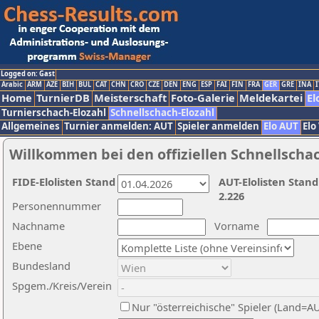
Logged on: Gast
Arabic
ARM
AZE
BIH
BUL
CAT
CHN
CRO
CZE
DEN
ENG
ESP
FAI
FIN
FRA
GER
GRE
INA
I
Home
TurnierDB
Meisterschaft
Foto-Galerie
Meldekartei
El
Turnierschach-Elozahl
Schnellschach-Elozahl
Allgemeines
Turnier anmelden: AUT
Spieler anmelden
Elo AUT
Elo
Willkommen bei den offiziellen Schnellscha
FIDE-Elolisten Stand
AUT-Elolisten Stand
2.226
Personennummer
Nachname
Vorname
Ebene
Bundesland
Spgem./Kreis/Verein
Nur "österreichische" Spieler (Land=A