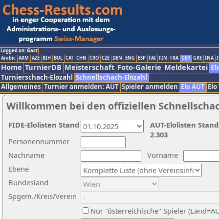
Logged on: Gast
Arabic
ARM
AZE
BIH
BUL
CAT
CHN
CRO
CZE
DEN
ENG
ESP
FAI
FIN
FRA
GER
GRE
INA
I
Home
TurnierDB
Meisterschaft
Foto-Galerie
Meldekartei
El
Turnierschach-Elozahl
Schnellschach-Elozahl
Allgemeines
Turnier anmelden: AUT
Spieler anmelden
Elo AUT
Elo
Willkommen bei den offiziellen Schnellscha
FIDE-Elolisten Stand
AUT-Elolisten Stand
2.303
Personennummer
Nachname
Vorname
Ebene
Bundesland
Spgem./Kreis/Verein
Nur "österreichische" Spieler (Land=A