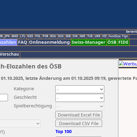
Servert
TA
JPN
MKD
LTU
NED
POL
POR
ROU
RUS
SRB
SVK
SWE
TUR
UKR
VIE
FontSize:11pt
ozahlen
FAQ
Onlineanmeldung
Swiss-Manager
ÖSB
FIDE
 Vorschau
ch-Elozahlen des ÖSB
 01.10.2025, letzte Änderung am 01.10.2025 09:19, gewertete P
Kategorie
Geschlecht
Spielberechtigung
Top 100
UT)