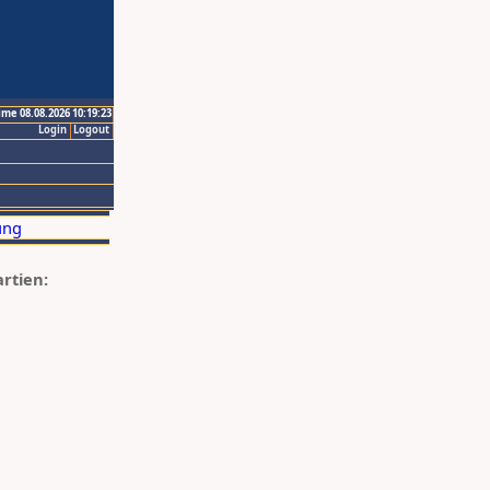
ime 08.08.2026 10:19:23
Login
Logout
artien: