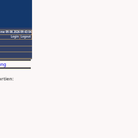
ime 09.08.2026 09:43:04
Login
Logout
artien: