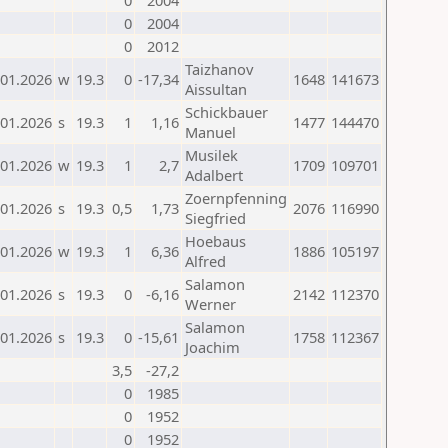
0
2004
0
2004
0
2012
Taizhanov
.01.2026
w
19.3
0
-17,34
1648
141673
Aissultan
Schickbauer
.01.2026
s
19.3
1
1,16
1477
144470
Manuel
Musilek
.01.2026
w
19.3
1
2,7
1709
109701
Adalbert
Zoernpfenning
.01.2026
s
19.3
0,5
1,73
2076
116990
Siegfried
Hoebaus
.01.2026
w
19.3
1
6,36
1886
105197
Alfred
Salamon
.01.2026
s
19.3
0
-6,16
2142
112370
Werner
Salamon
.01.2026
s
19.3
0
-15,61
1758
112367
Joachim
3,5
-27,2
0
1985
0
1952
0
1952