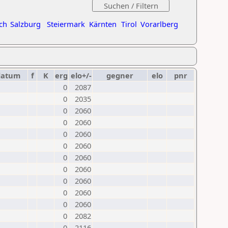
ch
Salzburg
Steiermark
Kärnten
Tirol
Vorarlberg
datum
f
K
erg
elo+/-
gegner
elo
pnr
0
2087
0
2035
0
2060
0
2060
0
2060
0
2060
0
2060
0
2060
0
2060
0
2060
0
2060
0
2082
0
2116