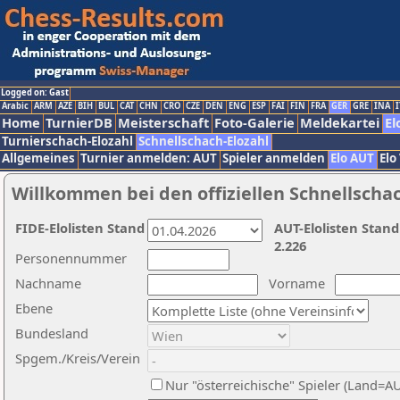
Logged on: Gast
Arabic
ARM
AZE
BIH
BUL
CAT
CHN
CRO
CZE
DEN
ENG
ESP
FAI
FIN
FRA
GER
GRE
INA
I
Home
TurnierDB
Meisterschaft
Foto-Galerie
Meldekartei
El
Turnierschach-Elozahl
Schnellschach-Elozahl
Allgemeines
Turnier anmelden: AUT
Spieler anmelden
Elo AUT
Elo
Willkommen bei den offiziellen Schnellscha
FIDE-Elolisten Stand
AUT-Elolisten Stand
2.226
Personennummer
Nachname
Vorname
Ebene
Bundesland
Spgem./Kreis/Verein
Nur "österreichische" Spieler (Land=A