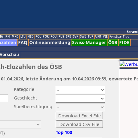
Servert
TA
JPN
MKD
LTU
NED
POL
POR
ROU
RUS
SRB
SVK
SWE
TUR
UKR
VIE
FontSize:11pt
ozahlen
FAQ
Onlineanmeldung
Swiss-Manager
ÖSB
FIDE
 Vorschau
ch-Elozahlen des ÖSB
 01.04.2026, letzte Änderung am 10.04.2026 09:59, gewertete P
Kategorie
Geschlecht
Spielberechtigung
Top 100
UT)