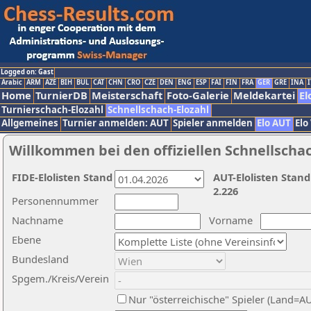
Logged on: Gast
Arabic
ARM
AZE
BIH
BUL
CAT
CHN
CRO
CZE
DEN
ENG
ESP
FAI
FIN
FRA
GER
GRE
INA
I
Home
TurnierDB
Meisterschaft
Foto-Galerie
Meldekartei
El
Turnierschach-Elozahl
Schnellschach-Elozahl
Allgemeines
Turnier anmelden: AUT
Spieler anmelden
Elo AUT
Elo
Willkommen bei den offiziellen Schnellscha
FIDE-Elolisten Stand
AUT-Elolisten Stand
2.226
Personennummer
Nachname
Vorname
Ebene
Bundesland
Spgem./Kreis/Verein
Nur "österreichische" Spieler (Land=A