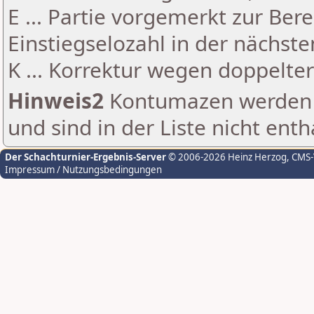
E ... Partie vorgemerkt zur Be
Einstiegselozahl in der nächst
K ... Korrektur wegen doppelt
Hinweis2
Kontumazen werden g
und sind in der Liste nicht enth
Der Schachturnier-Ergebnis-Server
© 2006-2026 Heinz Herzog
, CMS
Impressum / Nutzungsbedingungen