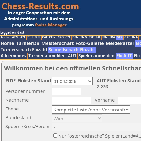
Logged on: Gast
Arabic
ARM
AZE
BIH
BUL
CAT
CHN
CRO
CZE
DEN
ENG
ESP
FAI
FIN
FRA
GER
GRE
INA
I
Home
TurnierDB
Meisterschaft
Foto-Galerie
Meldekartei
El
Turnierschach-Elozahl
Schnellschach-Elozahl
Allgemeines
Turnier anmelden: AUT
Spieler anmelden
Elo AUT
Elo
Willkommen bei den offiziellen Schnellscha
FIDE-Elolisten Stand
AUT-Elolisten Stand
2.226
Personennummer
Nachname
Vorname
Ebene
Bundesland
Spgem./Kreis/Verein
Nur "österreichische" Spieler (Land=A