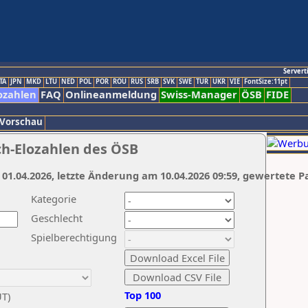
Servert
TA
JPN
MKD
LTU
NED
POL
POR
ROU
RUS
SRB
SVK
SWE
TUR
UKR
VIE
FontSize:11pt
ozahlen
FAQ
Onlineanmeldung
Swiss-Manager
ÖSB
FIDE
 Vorschau
ch-Elozahlen des ÖSB
 01.04.2026, letzte Änderung am 10.04.2026 09:59, gewertete P
Kategorie
Geschlecht
Spielberechtigung
Top 100
UT)