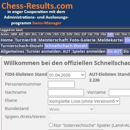
Logged on: Gast
Arabic
ARM
AZE
BIH
BUL
CAT
CHN
CRO
CZE
DEN
ENG
ESP
FAI
FIN
FRA
GER
GRE
INA
I
Home
TurnierDB
Meisterschaft
Foto-Galerie
Meldekartei
El
Turnierschach-Elozahl
Schnellschach-Elozahl
Allgemeines
Turnier anmelden: AUT
Spieler anmelden
Elo AUT
Elo
Willkommen bei den offiziellen Schnellscha
FIDE-Elolisten Stand
AUT-Elolisten Stand
2.226
Personennummer
Nachname
Vorname
Ebene
Bundesland
Spgem./Kreis/Verein
Nur "österreichische" Spieler (Land=A