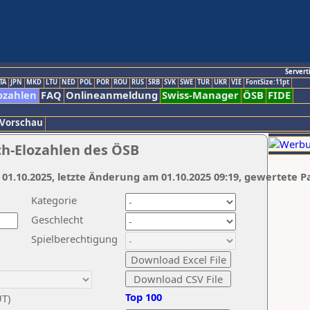
Servert
TA
JPN
MKD
LTU
NED
POL
POR
ROU
RUS
SRB
SVK
SWE
TUR
UKR
VIE
FontSize:11pt
ozahlen
FAQ
Onlineanmeldung
Swiss-Manager
ÖSB
FIDE
 Vorschau
ch-Elozahlen des ÖSB
 01.10.2025, letzte Änderung am 01.10.2025 09:19, gewertete P
Kategorie
Geschlecht
Spielberechtigung
Top 100
UT)