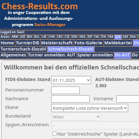
Logged on: Gast
Arabic
ARM
AZE
BIH
BUL
CAT
CHN
CRO
CZE
DEN
ENG
ESP
FAI
FIN
FRA
GER
GRE
INA
I
Home
TurnierDB
Meisterschaft
Foto-Galerie
Meldekartei
El
Turnierschach-Elozahl
Schnellschach-Elozahl
Allgemeines
Turnier anmelden: AUT
Spieler anmelden
Elo AUT
Elo
Willkommen bei den offiziellen Schnellscha
FIDE-Elolisten Stand
AUT-Elolisten Stand
2.303
Personennummer
Nachname
Vorname
Ebene
Bundesland
Spgem./Kreis/Verein
Nur "österreichische" Spieler (Land=A