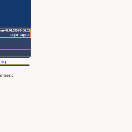
ime 07.08.2026 04:52:25
Login
Logout
artien: