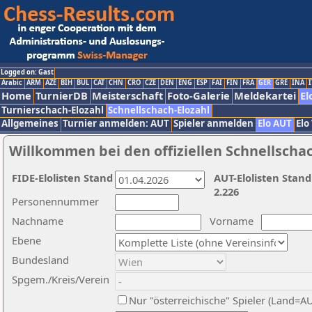
Logged on: Gast
Arabic
ARM
AZE
BIH
BUL
CAT
CHN
CRO
CZE
DEN
ENG
ESP
FAI
FIN
FRA
GER
GRE
INA
I
Home
TurnierDB
Meisterschaft
Foto-Galerie
Meldekartei
El
Turnierschach-Elozahl
Schnellschach-Elozahl
Allgemeines
Turnier anmelden: AUT
Spieler anmelden
Elo AUT
Elo
Willkommen bei den offiziellen Schnellscha
FIDE-Elolisten Stand
AUT-Elolisten Stand
2.226
Personennummer
Nachname
Vorname
Ebene
Bundesland
Spgem./Kreis/Verein
Nur "österreichische" Spieler (Land=A