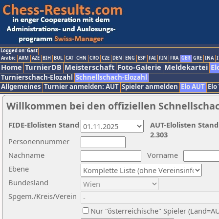
Logged on: Gast
Arabic
ARM
AZE
BIH
BUL
CAT
CHN
CRO
CZE
DEN
ENG
ESP
FAI
FIN
FRA
GER
GRE
INA
I
Home
TurnierDB
Meisterschaft
Foto-Galerie
Meldekartei
El
Turnierschach-Elozahl
Schnellschach-Elozahl
Allgemeines
Turnier anmelden: AUT
Spieler anmelden
Elo AUT
Elo
Willkommen bei den offiziellen Schnellscha
FIDE-Elolisten Stand
AUT-Elolisten Stand
2.303
Personennummer
Nachname
Vorname
Ebene
Bundesland
Spgem./Kreis/Verein
Nur "österreichische" Spieler (Land=A