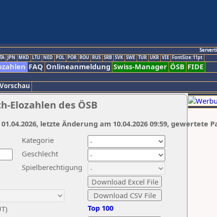
Servert
TA
JPN
MKD
LTU
NED
POL
POR
ROU
RUS
SRB
SVK
SWE
TUR
UKR
VIE
FontSize:11pt
ozahlen
FAQ
Onlineanmeldung
Swiss-Manager
ÖSB
FIDE
 Vorschau
ch-Elozahlen des ÖSB
 01.04.2026, letzte Änderung am 10.04.2026 09:59, gewertete P
Kategorie
Geschlecht
Spielberechtigung
Top 100
UT)