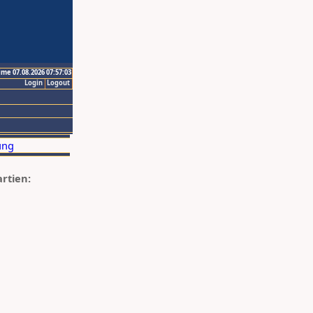
ime 07.08.2026 07:57:03
Login
Logout
artien: