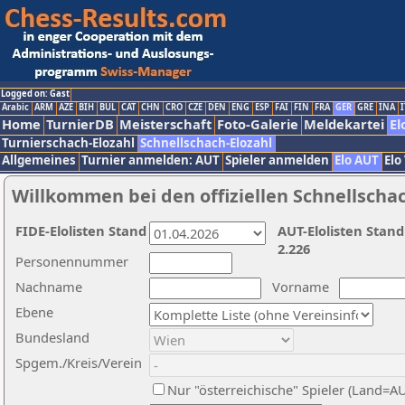
Logged on: Gast
Arabic
ARM
AZE
BIH
BUL
CAT
CHN
CRO
CZE
DEN
ENG
ESP
FAI
FIN
FRA
GER
GRE
INA
I
Home
TurnierDB
Meisterschaft
Foto-Galerie
Meldekartei
El
Turnierschach-Elozahl
Schnellschach-Elozahl
Allgemeines
Turnier anmelden: AUT
Spieler anmelden
Elo AUT
Elo
Willkommen bei den offiziellen Schnellscha
FIDE-Elolisten Stand
AUT-Elolisten Stand
2.226
Personennummer
Nachname
Vorname
Ebene
Bundesland
Spgem./Kreis/Verein
Nur "österreichische" Spieler (Land=A