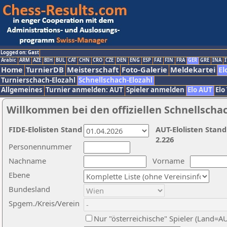
Logged on: Gast
Arabic
ARM
AZE
BIH
BUL
CAT
CHN
CRO
CZE
DEN
ENG
ESP
FAI
FIN
FRA
GER
GRE
INA
I
Home
TurnierDB
Meisterschaft
Foto-Galerie
Meldekartei
El
Turnierschach-Elozahl
Schnellschach-Elozahl
Allgemeines
Turnier anmelden: AUT
Spieler anmelden
Elo AUT
Elo
Willkommen bei den offiziellen Schnellscha
FIDE-Elolisten Stand
AUT-Elolisten Stand
2.226
Personennummer
Nachname
Vorname
Ebene
Bundesland
Spgem./Kreis/Verein
Nur "österreichische" Spieler (Land=A