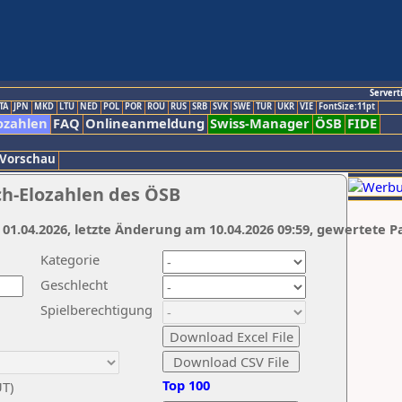
Servert
TA
JPN
MKD
LTU
NED
POL
POR
ROU
RUS
SRB
SVK
SWE
TUR
UKR
VIE
FontSize:11pt
ozahlen
FAQ
Onlineanmeldung
Swiss-Manager
ÖSB
FIDE
 Vorschau
ch-Elozahlen des ÖSB
 01.04.2026, letzte Änderung am 10.04.2026 09:59, gewertete P
Kategorie
Geschlecht
Spielberechtigung
Top 100
UT)