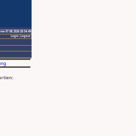
ime 07.08.2026 20:54:49
Login
Logout
artien: