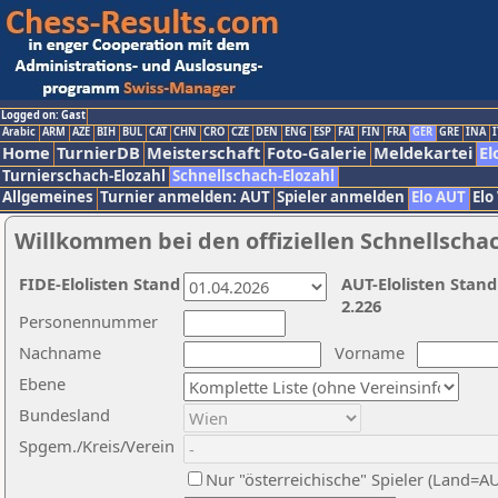
Logged on: Gast
Arabic
ARM
AZE
BIH
BUL
CAT
CHN
CRO
CZE
DEN
ENG
ESP
FAI
FIN
FRA
GER
GRE
INA
I
Home
TurnierDB
Meisterschaft
Foto-Galerie
Meldekartei
El
Turnierschach-Elozahl
Schnellschach-Elozahl
Allgemeines
Turnier anmelden: AUT
Spieler anmelden
Elo AUT
Elo
Willkommen bei den offiziellen Schnellscha
FIDE-Elolisten Stand
AUT-Elolisten Stand
2.226
Personennummer
Nachname
Vorname
Ebene
Bundesland
Spgem./Kreis/Verein
Nur "österreichische" Spieler (Land=A