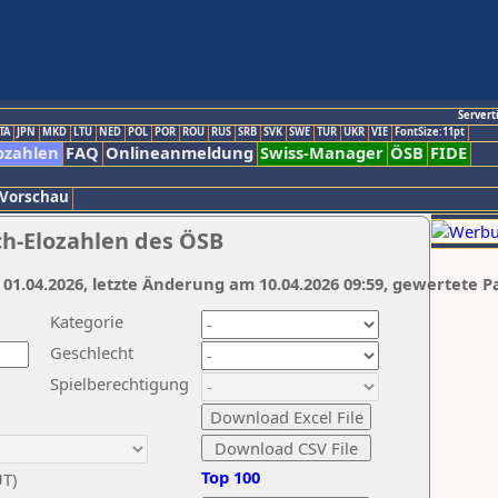
Servert
TA
JPN
MKD
LTU
NED
POL
POR
ROU
RUS
SRB
SVK
SWE
TUR
UKR
VIE
FontSize:11pt
ozahlen
FAQ
Onlineanmeldung
Swiss-Manager
ÖSB
FIDE
 Vorschau
ch-Elozahlen des ÖSB
 01.04.2026, letzte Änderung am 10.04.2026 09:59, gewertete P
Kategorie
Geschlecht
Spielberechtigung
Top 100
UT)