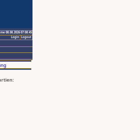
ime 08.08.2026 07:08:45
Login
Logout
artien: