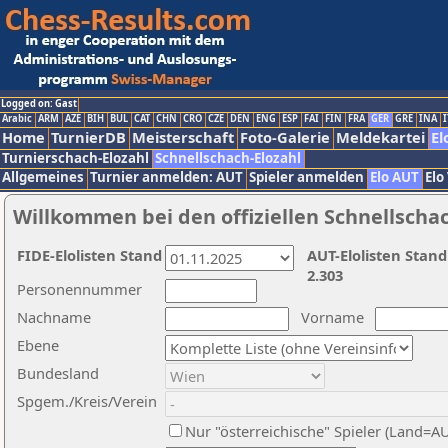
Logged on: Gast
Arabic
ARM
AZE
BIH
BUL
CAT
CHN
CRO
CZE
DEN
ENG
ESP
FAI
FIN
FRA
GER
GRE
INA
I
Home
TurnierDB
Meisterschaft
Foto-Galerie
Meldekartei
El
Turnierschach-Elozahl
Schnellschach-Elozahl
Allgemeines
Turnier anmelden: AUT
Spieler anmelden
Elo AUT
Elo
Willkommen bei den offiziellen Schnellscha
FIDE-Elolisten Stand
AUT-Elolisten Stand
2.303
Personennummer
Nachname
Vorname
Ebene
Bundesland
Spgem./Kreis/Verein
Nur "österreichische" Spieler (Land=A