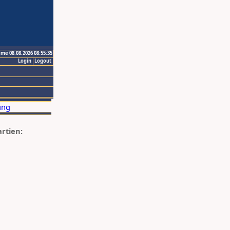
ime 08.08.2026 08:55:35
Login
Logout
artien: