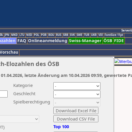
Servert
TA
JPN
MKD
LTU
NED
POL
POR
ROU
RUS
SRB
SVK
SWE
TUR
UKR
VIE
FontSize:11pt
ozahlen
FAQ
Onlineanmeldung
Swiss-Manager
ÖSB
FIDE
 Vorschau
ch-Elozahlen des ÖSB
 01.04.2026, letzte Änderung am 10.04.2026 09:59, gewertete P
Kategorie
Geschlecht
Spielberechtigung
Top 100
UT)