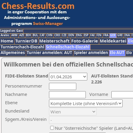
Logged on: Gast
Arabic
ARM
AZE
BIH
BUL
CAT
CHN
CRO
CZE
DEN
ENG
ESP
FAI
FIN
FRA
GER
GRE
INA
I
Home
TurnierDB
Meisterschaft
Foto-Galerie
Meldekartei
El
Turnierschach-Elozahl
Schnellschach-Elozahl
Allgemeines
Turnier anmelden: AUT
Spieler anmelden
Elo AUT
Elo
Willkommen bei den offiziellen Schnellscha
FIDE-Elolisten Stand
AUT-Elolisten Stand
2.226
Personennummer
Nachname
Vorname
Ebene
Bundesland
Spgem./Kreis/Verein
Nur "österreichische" Spieler (Land=A