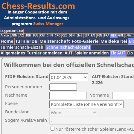
Logged on: Gast
Arabic
ARM
AZE
BIH
BUL
CAT
CHN
CRO
CZE
DEN
ENG
ESP
FAI
FIN
FRA
GER
GRE
INA
I
Home
TurnierDB
Meisterschaft
Foto-Galerie
Meldekartei
El
Turnierschach-Elozahl
Schnellschach-Elozahl
Allgemeines
Turnier anmelden: AUT
Spieler anmelden
Elo AUT
Elo
Willkommen bei den offiziellen Schnellscha
FIDE-Elolisten Stand
AUT-Elolisten Stand
2.226
Personennummer
Nachname
Vorname
Ebene
Bundesland
Spgem./Kreis/Verein
Nur "österreichische" Spieler (Land=A