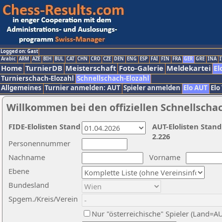
Logged on: Gast
Arabic
ARM
AZE
BIH
BUL
CAT
CHN
CRO
CZE
DEN
ENG
ESP
FAI
FIN
FRA
GER
GRE
INA
I
Home
TurnierDB
Meisterschaft
Foto-Galerie
Meldekartei
El
Turnierschach-Elozahl
Schnellschach-Elozahl
Allgemeines
Turnier anmelden: AUT
Spieler anmelden
Elo AUT
Elo
Willkommen bei den offiziellen Schnellscha
FIDE-Elolisten Stand
AUT-Elolisten Stand
2.226
Personennummer
Nachname
Vorname
Ebene
Bundesland
Spgem./Kreis/Verein
Nur "österreichische" Spieler (Land=A