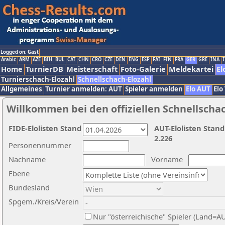
Logged on: Gast
Arabic
ARM
AZE
BIH
BUL
CAT
CHN
CRO
CZE
DEN
ENG
ESP
FAI
FIN
FRA
GER
GRE
INA
I
Home
TurnierDB
Meisterschaft
Foto-Galerie
Meldekartei
El
Turnierschach-Elozahl
Schnellschach-Elozahl
Allgemeines
Turnier anmelden: AUT
Spieler anmelden
Elo AUT
Elo
Willkommen bei den offiziellen Schnellscha
FIDE-Elolisten Stand
AUT-Elolisten Stand
2.226
Personennummer
Nachname
Vorname
Ebene
Bundesland
Spgem./Kreis/Verein
Nur "österreichische" Spieler (Land=A