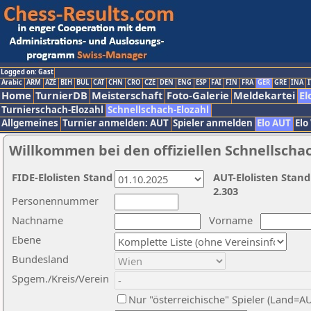
Logged on: Gast
Arabic
ARM
AZE
BIH
BUL
CAT
CHN
CRO
CZE
DEN
ENG
ESP
FAI
FIN
FRA
GER
GRE
INA
I
Home
TurnierDB
Meisterschaft
Foto-Galerie
Meldekartei
El
Turnierschach-Elozahl
Schnellschach-Elozahl
Allgemeines
Turnier anmelden: AUT
Spieler anmelden
Elo AUT
Elo
Willkommen bei den offiziellen Schnellscha
FIDE-Elolisten Stand
AUT-Elolisten Stand
2.303
Personennummer
Nachname
Vorname
Ebene
Bundesland
Spgem./Kreis/Verein
Nur "österreichische" Spieler (Land=A