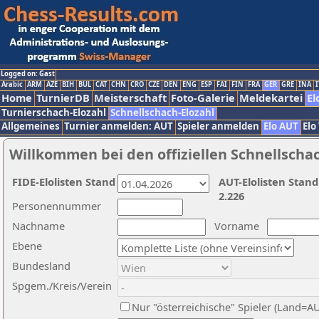
Logged on: Gast
Arabic
ARM
AZE
BIH
BUL
CAT
CHN
CRO
CZE
DEN
ENG
ESP
FAI
FIN
FRA
GER
GRE
INA
I
Home
TurnierDB
Meisterschaft
Foto-Galerie
Meldekartei
El
Turnierschach-Elozahl
Schnellschach-Elozahl
Allgemeines
Turnier anmelden: AUT
Spieler anmelden
Elo AUT
Elo
Willkommen bei den offiziellen Schnellscha
FIDE-Elolisten Stand
AUT-Elolisten Stand
2.226
Personennummer
Nachname
Vorname
Ebene
Bundesland
Spgem./Kreis/Verein
Nur "österreichische" Spieler (Land=A