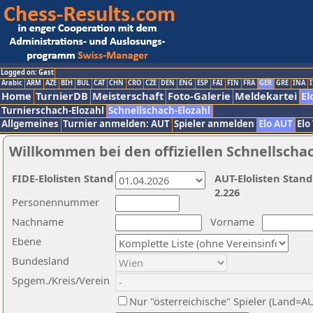
Logged on: Gast
Arabic
ARM
AZE
BIH
BUL
CAT
CHN
CRO
CZE
DEN
ENG
ESP
FAI
FIN
FRA
GER
GRE
INA
I
Home
TurnierDB
Meisterschaft
Foto-Galerie
Meldekartei
El
Turnierschach-Elozahl
Schnellschach-Elozahl
Allgemeines
Turnier anmelden: AUT
Spieler anmelden
Elo AUT
Elo
Willkommen bei den offiziellen Schnellscha
FIDE-Elolisten Stand
AUT-Elolisten Stand
2.226
Personennummer
Nachname
Vorname
Ebene
Bundesland
Spgem./Kreis/Verein
Nur "österreichische" Spieler (Land=A