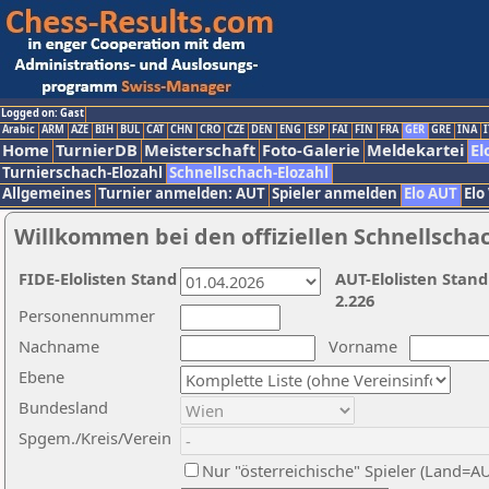
Logged on: Gast
Arabic
ARM
AZE
BIH
BUL
CAT
CHN
CRO
CZE
DEN
ENG
ESP
FAI
FIN
FRA
GER
GRE
INA
I
Home
TurnierDB
Meisterschaft
Foto-Galerie
Meldekartei
El
Turnierschach-Elozahl
Schnellschach-Elozahl
Allgemeines
Turnier anmelden: AUT
Spieler anmelden
Elo AUT
Elo
Willkommen bei den offiziellen Schnellscha
FIDE-Elolisten Stand
AUT-Elolisten Stand
2.226
Personennummer
Nachname
Vorname
Ebene
Bundesland
Spgem./Kreis/Verein
Nur "österreichische" Spieler (Land=A