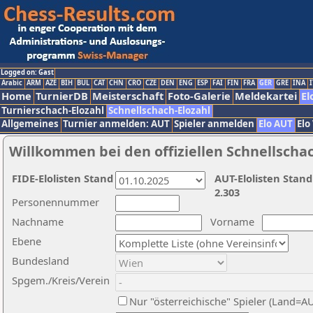
Logged on: Gast
Arabic
ARM
AZE
BIH
BUL
CAT
CHN
CRO
CZE
DEN
ENG
ESP
FAI
FIN
FRA
GER
GRE
INA
I
Home
TurnierDB
Meisterschaft
Foto-Galerie
Meldekartei
El
Turnierschach-Elozahl
Schnellschach-Elozahl
Allgemeines
Turnier anmelden: AUT
Spieler anmelden
Elo AUT
Elo
Willkommen bei den offiziellen Schnellscha
FIDE-Elolisten Stand
AUT-Elolisten Stand
2.303
Personennummer
Nachname
Vorname
Ebene
Bundesland
Spgem./Kreis/Verein
Nur "österreichische" Spieler (Land=A