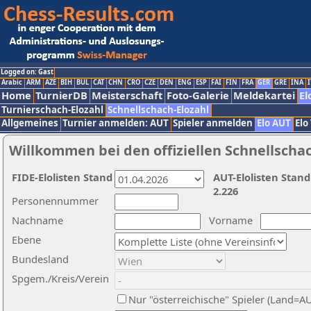
Logged on: Gast
Arabic
ARM
AZE
BIH
BUL
CAT
CHN
CRO
CZE
DEN
ENG
ESP
FAI
FIN
FRA
GER
GRE
INA
I
Home
TurnierDB
Meisterschaft
Foto-Galerie
Meldekartei
El
Turnierschach-Elozahl
Schnellschach-Elozahl
Allgemeines
Turnier anmelden: AUT
Spieler anmelden
Elo AUT
Elo
Willkommen bei den offiziellen Schnellscha
FIDE-Elolisten Stand
AUT-Elolisten Stand
2.226
Personennummer
Nachname
Vorname
Ebene
Bundesland
Spgem./Kreis/Verein
Nur "österreichische" Spieler (Land=A