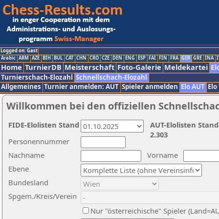
Logged on: Gast
Arabic
ARM
AZE
BIH
BUL
CAT
CHN
CRO
CZE
DEN
ENG
ESP
FAI
FIN
FRA
GER
GRE
INA
I
Home
TurnierDB
Meisterschaft
Foto-Galerie
Meldekartei
El
Turnierschach-Elozahl
Schnellschach-Elozahl
Allgemeines
Turnier anmelden: AUT
Spieler anmelden
Elo AUT
Elo
Willkommen bei den offiziellen Schnellscha
FIDE-Elolisten Stand
AUT-Elolisten Stand
2.303
Personennummer
Nachname
Vorname
Ebene
Bundesland
Spgem./Kreis/Verein
Nur "österreichische" Spieler (Land=A