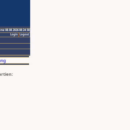
ime 08.08.2026 08:24:30
Login
Logout
artien: