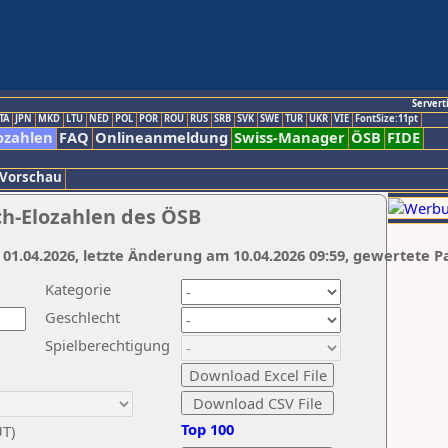
Servert
TA
JPN
MKD
LTU
NED
POL
POR
ROU
RUS
SRB
SVK
SWE
TUR
UKR
VIE
FontSize:11pt
ozahlen
FAQ
Onlineanmeldung
Swiss-Manager
ÖSB
FIDE
 Vorschau
ch-Elozahlen des ÖSB
 01.04.2026, letzte Änderung am 10.04.2026 09:59, gewertete P
Kategorie
Geschlecht
Spielberechtigung
Top 100
UT)