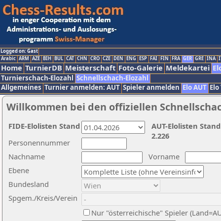
Logged on: Gast
Arabic
ARM
AZE
BIH
BUL
CAT
CHN
CRO
CZE
DEN
ENG
ESP
FAI
FIN
FRA
GER
GRE
INA
I
Home
TurnierDB
Meisterschaft
Foto-Galerie
Meldekartei
El
Turnierschach-Elozahl
Schnellschach-Elozahl
Allgemeines
Turnier anmelden: AUT
Spieler anmelden
Elo AUT
Elo
Willkommen bei den offiziellen Schnellscha
FIDE-Elolisten Stand
AUT-Elolisten Stand
2.226
Personennummer
Nachname
Vorname
Ebene
Bundesland
Spgem./Kreis/Verein
Nur "österreichische" Spieler (Land=A