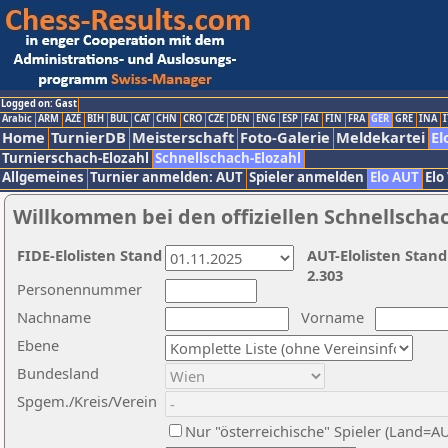
Logged on: Gast
Arabic
ARM
AZE
BIH
BUL
CAT
CHN
CRO
CZE
DEN
ENG
ESP
FAI
FIN
FRA
GER
GRE
INA
I
Home
TurnierDB
Meisterschaft
Foto-Galerie
Meldekartei
El
Turnierschach-Elozahl
Schnellschach-Elozahl
Allgemeines
Turnier anmelden: AUT
Spieler anmelden
Elo AUT
Elo
Willkommen bei den offiziellen Schnellscha
FIDE-Elolisten Stand
AUT-Elolisten Stand
2.303
Personennummer
Nachname
Vorname
Ebene
Bundesland
Spgem./Kreis/Verein
Nur "österreichische" Spieler (Land=A