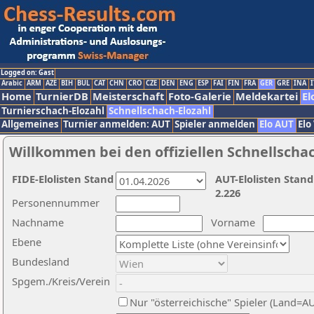
Logged on: Gast
Arabic
ARM
AZE
BIH
BUL
CAT
CHN
CRO
CZE
DEN
ENG
ESP
FAI
FIN
FRA
GER
GRE
INA
I
Home
TurnierDB
Meisterschaft
Foto-Galerie
Meldekartei
El
Turnierschach-Elozahl
Schnellschach-Elozahl
Allgemeines
Turnier anmelden: AUT
Spieler anmelden
Elo AUT
Elo
Willkommen bei den offiziellen Schnellscha
FIDE-Elolisten Stand
AUT-Elolisten Stand
2.226
Personennummer
Nachname
Vorname
Ebene
Bundesland
Spgem./Kreis/Verein
Nur "österreichische" Spieler (Land=A