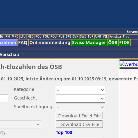
Servert
TA
JPN
MKD
LTU
NED
POL
POR
ROU
RUS
SRB
SVK
SWE
TUR
UKR
VIE
FontSize:11pt
ozahlen
FAQ
Onlineanmeldung
Swiss-Manager
ÖSB
FIDE
 Vorschau
ch-Elozahlen des ÖSB
 01.10.2025, letzte Änderung am 01.10.2025 09:19, gewertete P
Kategorie
Geschlecht
Spielberechtigung
Top 100
UT)