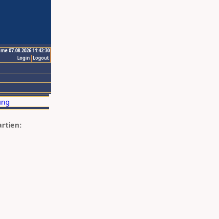
ime 07.08.2026 11:42:30
Login
Logout
artien: