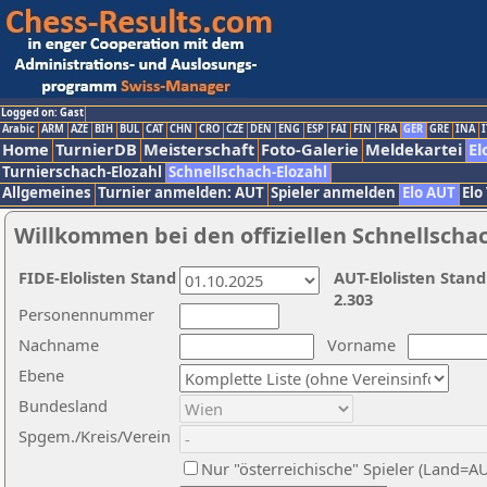
Logged on: Gast
Arabic
ARM
AZE
BIH
BUL
CAT
CHN
CRO
CZE
DEN
ENG
ESP
FAI
FIN
FRA
GER
GRE
INA
I
Home
TurnierDB
Meisterschaft
Foto-Galerie
Meldekartei
El
Turnierschach-Elozahl
Schnellschach-Elozahl
Allgemeines
Turnier anmelden: AUT
Spieler anmelden
Elo AUT
Elo
Willkommen bei den offiziellen Schnellscha
FIDE-Elolisten Stand
AUT-Elolisten Stand
2.303
Personennummer
Nachname
Vorname
Ebene
Bundesland
Spgem./Kreis/Verein
Nur "österreichische" Spieler (Land=A