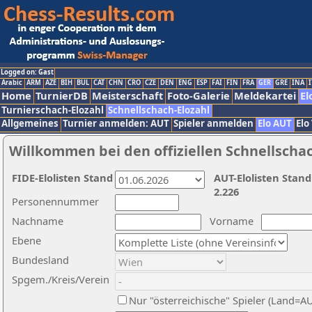
Logged on: Gast
Arabic
ARM
AZE
BIH
BUL
CAT
CHN
CRO
CZE
DEN
ENG
ESP
FAI
FIN
FRA
GER
GRE
INA
I
Home
TurnierDB
Meisterschaft
Foto-Galerie
Meldekartei
El
Turnierschach-Elozahl
Schnellschach-Elozahl
Allgemeines
Turnier anmelden: AUT
Spieler anmelden
Elo AUT
Elo
Willkommen bei den offiziellen Schnellscha
FIDE-Elolisten Stand
AUT-Elolisten Stand
2.226
Personennummer
Nachname
Vorname
Ebene
Bundesland
Spgem./Kreis/Verein
Nur "österreichische" Spieler (Land=A