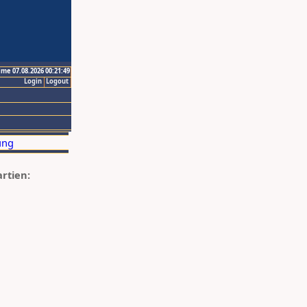
ime 07.08.2026 00:21:49
Login
Logout
artien: