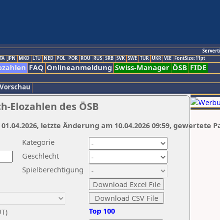
Servert
TA
JPN
MKD
LTU
NED
POL
POR
ROU
RUS
SRB
SVK
SWE
TUR
UKR
VIE
FontSize:11pt
ozahlen
FAQ
Onlineanmeldung
Swiss-Manager
ÖSB
FIDE
 Vorschau
ch-Elozahlen des ÖSB
 01.04.2026, letzte Änderung am 10.04.2026 09:59, gewertete P
Kategorie
Geschlecht
Spielberechtigung
Top 100
UT)