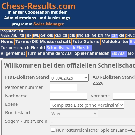
Logged on: Gast
Arabic
ARM
AZE
BIH
BUL
CAT
CHN
CRO
CZE
DEN
ENG
ESP
FAI
FIN
FRA
GER
GRE
INA
I
Home
TurnierDB
Meisterschaft
Foto-Galerie
Meldekartei
El
Turnierschach-Elozahl
Schnellschach-Elozahl
Allgemeines
Turnier anmelden: AUT
Spieler anmelden
Elo AUT
Elo
Willkommen bei den offiziellen Schnellscha
FIDE-Elolisten Stand
AUT-Elolisten Stand
2.226
Personennummer
Nachname
Vorname
Ebene
Bundesland
Spgem./Kreis/Verein
Nur "österreichische" Spieler (Land=A