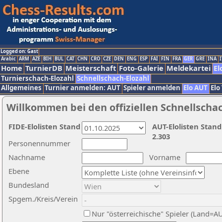
Logged on: Gast
Arabic
ARM
AZE
BIH
BUL
CAT
CHN
CRO
CZE
DEN
ENG
ESP
FAI
FIN
FRA
GER
GRE
INA
I
Home
TurnierDB
Meisterschaft
Foto-Galerie
Meldekartei
El
Turnierschach-Elozahl
Schnellschach-Elozahl
Allgemeines
Turnier anmelden: AUT
Spieler anmelden
Elo AUT
Elo
Willkommen bei den offiziellen Schnellscha
FIDE-Elolisten Stand
AUT-Elolisten Stand
2.303
Personennummer
Nachname
Vorname
Ebene
Bundesland
Spgem./Kreis/Verein
Nur "österreichische" Spieler (Land=A