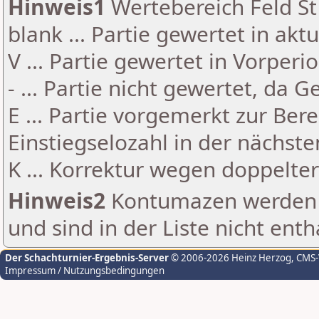
Hinweis1
Wertebereich Feld St 
blank ... Partie gewertet in akt
V ... Partie gewertet in Vorperi
- ... Partie nicht gewertet, da 
E ... Partie vorgemerkt zur Be
Einstiegselozahl in der nächst
K ... Korrektur wegen doppelt
Hinweis2
Kontumazen werden g
und sind in der Liste nicht enth
Der Schachturnier-Ergebnis-Server
© 2006-2026 Heinz Herzog
, CMS
Impressum / Nutzungsbedingungen