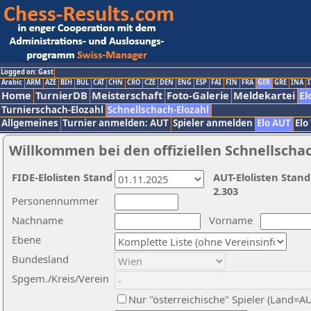
Logged on: Gast
Arabic
ARM
AZE
BIH
BUL
CAT
CHN
CRO
CZE
DEN
ENG
ESP
FAI
FIN
FRA
GER
GRE
INA
I
Home
TurnierDB
Meisterschaft
Foto-Galerie
Meldekartei
El
Turnierschach-Elozahl
Schnellschach-Elozahl
Allgemeines
Turnier anmelden: AUT
Spieler anmelden
Elo AUT
Elo
Willkommen bei den offiziellen Schnellscha
FIDE-Elolisten Stand
AUT-Elolisten Stand
2.303
Personennummer
Nachname
Vorname
Ebene
Bundesland
Spgem./Kreis/Verein
Nur "österreichische" Spieler (Land=A