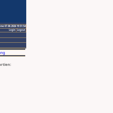
ime 07.08.2026 19:51:54
Login
Logout
artien: