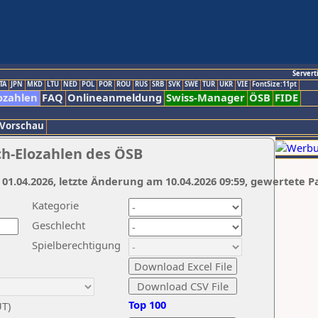
Servert
TA
JPN
MKD
LTU
NED
POL
POR
ROU
RUS
SRB
SVK
SWE
TUR
UKR
VIE
FontSize:11pt
ozahlen
FAQ
Onlineanmeldung
Swiss-Manager
ÖSB
FIDE
 Vorschau
ch-Elozahlen des ÖSB
 01.04.2026, letzte Änderung am 10.04.2026 09:59, gewertete P
Kategorie
Geschlecht
Spielberechtigung
Top 100
UT)