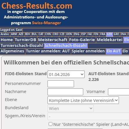
Logged on: Gast
Arabic
ARM
AZE
BIH
BUL
CAT
CHN
CRO
CZE
DEN
ENG
ESP
FAI
FIN
FRA
GER
GRE
INA
I
Home
TurnierDB
Meisterschaft
Foto-Galerie
Meldekartei
El
Turnierschach-Elozahl
Schnellschach-Elozahl
Allgemeines
Turnier anmelden: AUT
Spieler anmelden
Elo AUT
Elo
Willkommen bei den offiziellen Schnellscha
FIDE-Elolisten Stand
AUT-Elolisten Stand
2.226
Personennummer
Nachname
Vorname
Ebene
Bundesland
Spgem./Kreis/Verein
Nur "österreichische" Spieler (Land=A