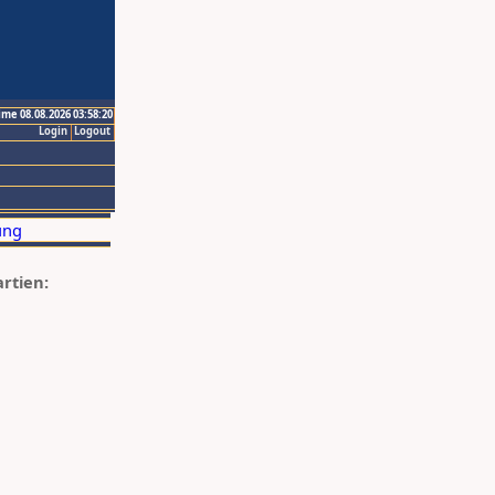
ime 08.08.2026 03:58:20
Login
Logout
artien: