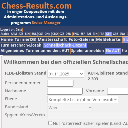
Logged on: Gast
Arabic
ARM
AZE
BIH
BUL
CAT
CHN
CRO
CZE
DEN
ENG
ESP
FAI
FIN
FRA
GER
GRE
INA
I
Home
TurnierDB
Meisterschaft
Foto-Galerie
Meldekartei
El
Turnierschach-Elozahl
Schnellschach-Elozahl
Allgemeines
Turnier anmelden: AUT
Spieler anmelden
Elo AUT
Elo
Willkommen bei den offiziellen Schnellscha
FIDE-Elolisten Stand
AUT-Elolisten Stand
2.303
Personennummer
Nachname
Vorname
Ebene
Bundesland
Spgem./Kreis/Verein
Nur "österreichische" Spieler (Land=A