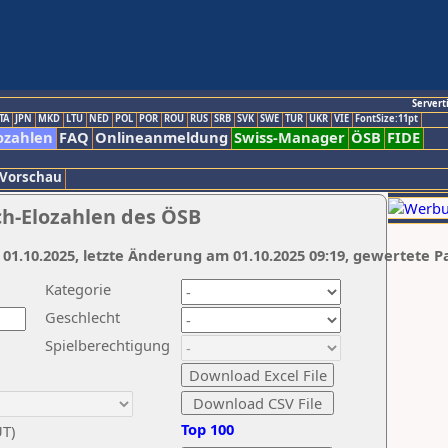
Servert
TA
JPN
MKD
LTU
NED
POL
POR
ROU
RUS
SRB
SVK
SWE
TUR
UKR
VIE
FontSize:11pt
ozahlen
FAQ
Onlineanmeldung
Swiss-Manager
ÖSB
FIDE
 Vorschau
ch-Elozahlen des ÖSB
 01.10.2025, letzte Änderung am 01.10.2025 09:19, gewertete P
Kategorie
Geschlecht
Spielberechtigung
Top 100
UT)