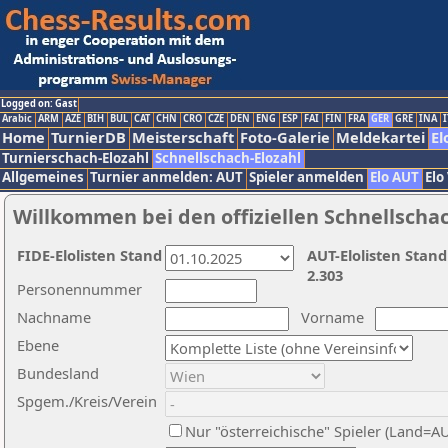
Logged on: Gast
Arabic
ARM
AZE
BIH
BUL
CAT
CHN
CRO
CZE
DEN
ENG
ESP
FAI
FIN
FRA
GER
GRE
INA
I
Home
TurnierDB
Meisterschaft
Foto-Galerie
Meldekartei
El
Turnierschach-Elozahl
Schnellschach-Elozahl
Allgemeines
Turnier anmelden: AUT
Spieler anmelden
Elo AUT
Elo
Willkommen bei den offiziellen Schnellscha
FIDE-Elolisten Stand
AUT-Elolisten Stand
2.303
Personennummer
Nachname
Vorname
Ebene
Bundesland
Spgem./Kreis/Verein
Nur "österreichische" Spieler (Land=A