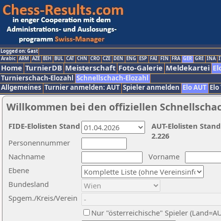
Logged on: Gast
Arabic
ARM
AZE
BIH
BUL
CAT
CHN
CRO
CZE
DEN
ENG
ESP
FAI
FIN
FRA
GER
GRE
INA
I
Home
TurnierDB
Meisterschaft
Foto-Galerie
Meldekartei
El
Turnierschach-Elozahl
Schnellschach-Elozahl
Allgemeines
Turnier anmelden: AUT
Spieler anmelden
Elo AUT
Elo
Willkommen bei den offiziellen Schnellscha
FIDE-Elolisten Stand
AUT-Elolisten Stand
2.226
Personennummer
Nachname
Vorname
Ebene
Bundesland
Spgem./Kreis/Verein
Nur "österreichische" Spieler (Land=A